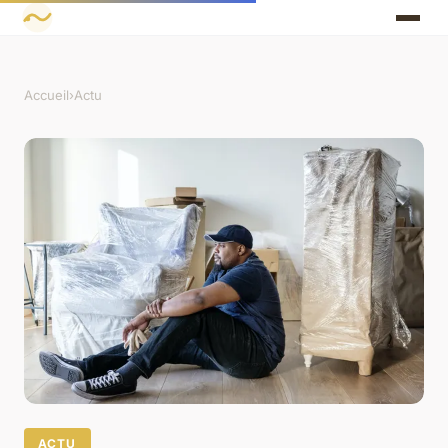
Accueil
›
Actu
ACTU