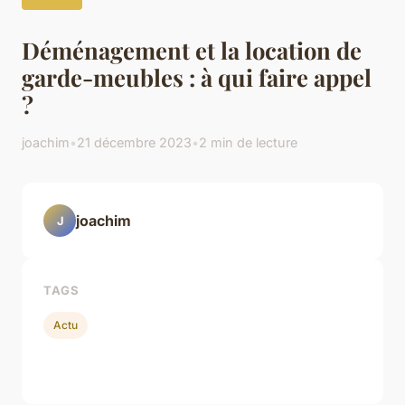
Déménagement et la location de
garde-meubles : à qui faire appel
?
joachim
•
21 décembre 2023
•
2 min de lecture
joachim
J
TAGS
Actu