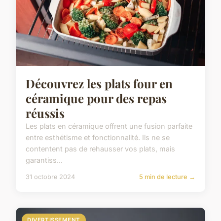
Découvrez les plats four en
céramique pour des repas
réussis
Les plats en céramique offrent une fusion parfaite
entre esthétisme et fonctionnalité. Ils ne se
contentent pas de rehausser vos plats, mais
garantiss...
31 octobre 2024
5 min de lecture →
DIVERTISSEMENT