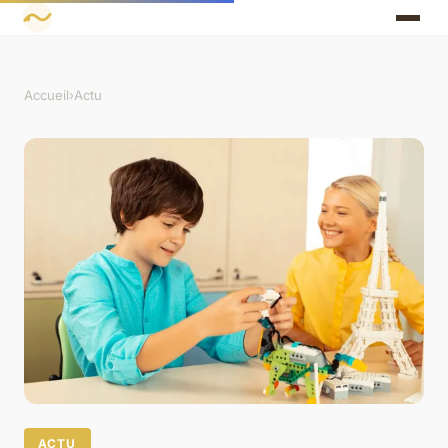
Accueil
›
Actu
ACTU