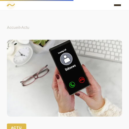
Accueil
›
Actu
ACTU