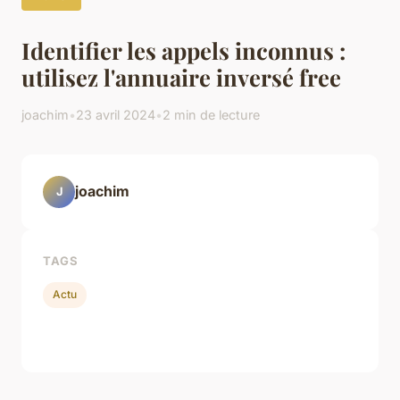
Identifier les appels inconnus :
utilisez l'annuaire inversé free
joachim
•
23 avril 2024
•
2 min de lecture
joachim
J
TAGS
Actu