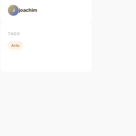
joachim
J
TAGS
Actu