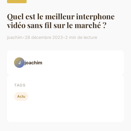
Quel est le meilleur interphone
vidéo sans fil sur le marché ?
joachim
•
28 décembre 2023
•
2 min de lecture
joachim
J
TAGS
Actu