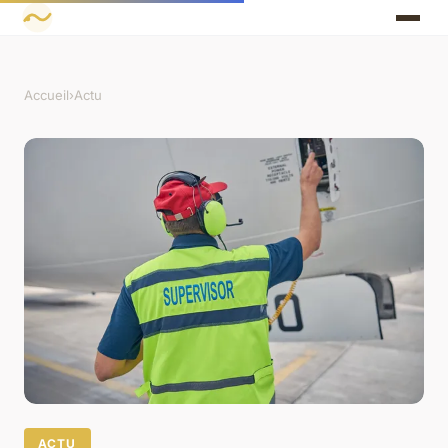
Accueil
›
Actu
ACTU