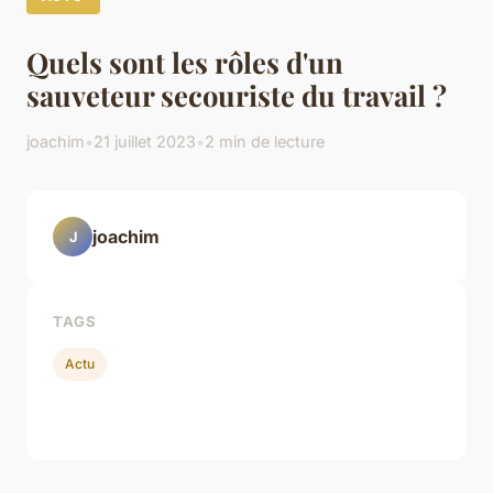
Quels sont les rôles d'un
sauveteur secouriste du travail ?
joachim
•
21 juillet 2023
•
2 min de lecture
joachim
J
TAGS
Actu