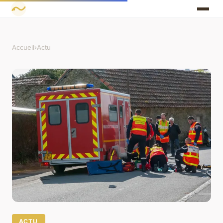
Accueil
›
Actu
ACTU