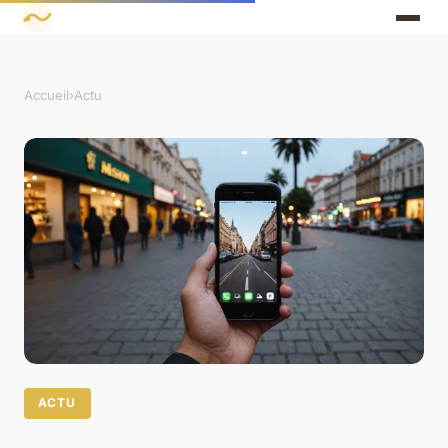
Accueil
›
Actu
ACTU