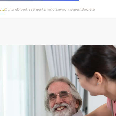
ctu
Culture
Divertissement
Emploi
Environnement
Société