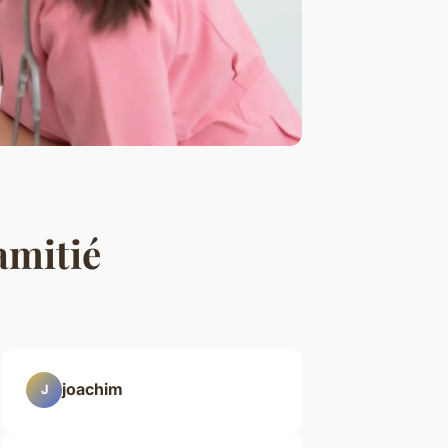
'amitié
joachim
J