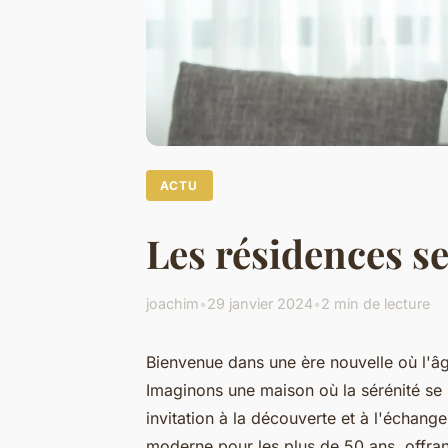
ACTU
Les résidences sen
joachim
•
29 janvier 2024
•
2 min de lecture
Bienvenue dans une ère nouvelle où l'â
Imaginons une maison où la sérénité se m
invitation à la découverte et à l'échang
moderne pour les plus de 50 ans, offrant